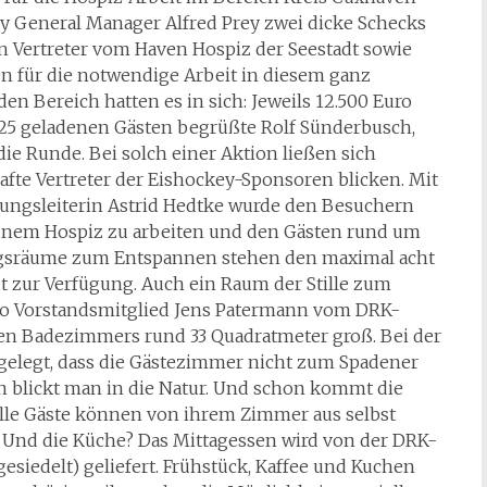
y General Manager Alfred Prey zwei dicke Schecks
n Vertreter vom Haven Hospiz der Seestadt sowie
 für die notwendige Arbeit in diesem ganz
en Bereich hatten es in sich: Jeweils 12.500 Euro
d 25 geladenen Gästen begrüßte Rolf Sünderbusch,
e Runde. Bei solch einer Aktion ließen sich
fte Vertreter der Eishockey-Sponsoren blicken. Mit
ungsleiterin Astrid Hedtke wurde den Besuchern
 einem Hospiz zu arbeiten und den Gästen rund um
ngsräume zum Entspannen stehen den maximal acht
 zur Verfügung. Auch ein Raum der Stille zum
 so Vorstandsmitglied Jens Patermann vom DRK-
ten Badezimmers rund 33 Quadratmeter groß. Bei der
gelegt, dass die Gästezimmer nicht zum Spadener
n blickt man in die Natur. Und schon kommt die
 Alle Gäste können von ihrem Zimmer aus selbst
 Und die Küche? Das Mittagessen wird von der DRK-
siedelt) geliefert. Frühstück, Kaffee und Kuchen