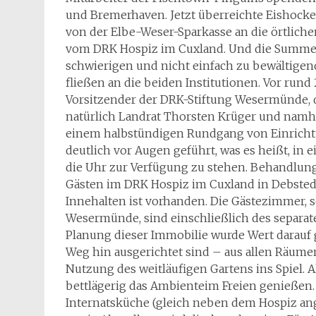
und Bremerhaven. Jetzt überreichte Eishocke
von der Elbe-Weser-Sparkasse an die örtliche
vom DRK Hospiz im Cuxland. Und die Summen
schwierigen und nicht einfach zu bewältigend
fließen an die beiden Institutionen. Vor run
Vorsitzender der DRK-Stiftung Wesermünde, di
natürlich Landrat Thorsten Krüger und namha
einem halbstündigen Rundgang von Einricht
deutlich vor Augen geführt, was es heißt, in
die Uhr zur Verfügung zu stehen. Behandlu
Gästen im DRK Hospiz im Cuxland in Debstedt
Innehalten ist vorhanden. Die Gästezimmer,
Wesermünde, sind einschließlich des separa
Planung dieser Immobilie wurde Wert darauf 
Weg hin ausgerichtet sind – aus allen Räume
Nutzung des weitläufigen Gartens ins Spiel.
bettlägerig das Ambienteim Freien genießen.
Internatsküche (gleich neben dem Hospiz ange