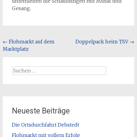
unterhielten die Schaulustigen mit Musik und
Gesang.
Beitragsnavigation
←
Flohmarkt auf dem
Doppelpack beim TSV
→
Marktplatz
Suchen
nach:
Neueste Beiträge
Die Ortsdurchfahrt Debstedt
Flohmarkt mit vollem Erfolg